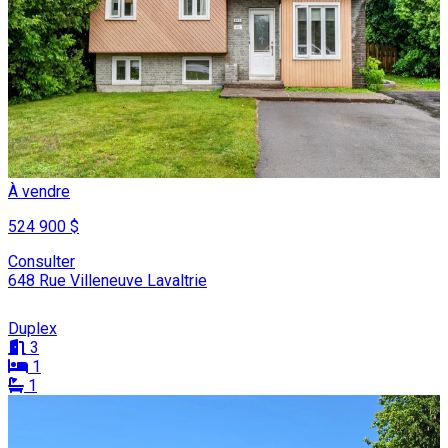
À vendre
524 900 $
Consulter
648 Rue Villeneuve Lavaltrie
Duplex
3
1
1