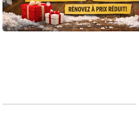
Le 26 décembre marque l’une des journées de magasinage
les plus attendues de l’année : le
Boxing Day
.
Si plusieurs pensent immédiatement à l’électronique ou aux
vêtements, c’est aussi — et surtout — l’une des meilleures
occasions de l’année pour trouver de
véritables aubaines sur
les gros achats liés à la maison
.
Que vous soyez propriétaire, nouvel acheteur ou simplement
en train d’améliorer votre espace de vie, voici pourquoi le
Boxing Day est une date à inscrire à votre calendrier.
1. Des rabais majeurs sur les
meubles essentiels