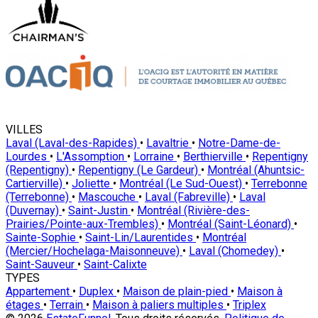
VILLES
Laval (Laval-des-Rapides)
•
Lavaltrie
•
Notre-Dame-de-
Lourdes
•
L'Assomption
•
Lorraine
•
Berthierville
•
Repentigny
(Repentigny)
•
Repentigny (Le Gardeur)
•
Montréal (Ahuntsic-
Cartierville)
•
Joliette
•
Montréal (Le Sud-Ouest)
•
Terrebonne
(Terrebonne)
•
Mascouche
•
Laval (Fabreville)
•
Laval
(Duvernay)
•
Saint-Justin
•
Montréal (Rivière-des-
Prairies/Pointe-aux-Trembles)
•
Montréal (Saint-Léonard)
•
Sainte-Sophie
•
Saint-Lin/Laurentides
•
Montréal
(Mercier/Hochelaga-Maisonneuve)
•
Laval (Chomedey)
•
Saint-Sauveur
•
Saint-Calixte
TYPES
Appartement
•
Duplex
•
Maison de plain-pied
•
Maison à
étages
•
Terrain
•
Maison à paliers multiples
•
Triplex