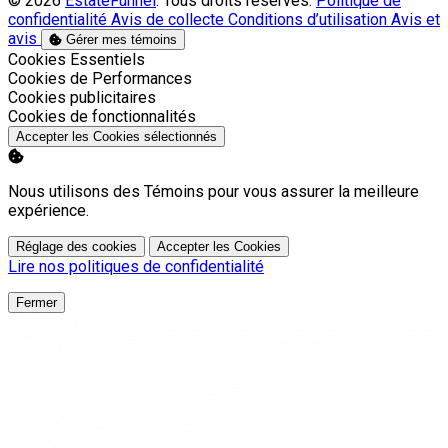
© 2026
EstateFunnel
. Tous droits réservés.
Politique de
confidentialité
Avis de collecte
Conditions d’utilisation
Avis et
avis
Gérer mes témoins
Activer
Cookies Essentiels
Activer
Cookies de Performances
Activer
Cookies publicitaires
Activer
Cookies de fonctionnalités
Accepter les Cookies sélectionnés
Nous utilisons des Témoins pour vous assurer la meilleure
expérience.
Réglage des cookies
Accepter les Cookies
Lire nos politiques de confidentialité
Fermer