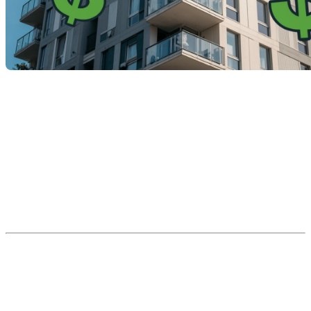
Votre cote de crédit est bien plus qu’un simple chiffre sur un
rapport. Pour les prêteurs, elle
raconte votre histoire
financière
: votre capacité à gérer vos dettes, votre discipline
de remboursement et votre fiabilité. Et pour vous, elle
influence directement
vos possibilités d’achat, vos taux
d’intérêt et vos conditions hypothécaires
.
Si vous envisagez d’acheter une maison ou de refinancer
votre prêt, comprendre votre cote de crédit est essentiel.
Voici ce que vous devez savoir.
Pourquoi votre cote de crédit est si
importante
Une cote de crédit élevée signifie que vous êtes considéré