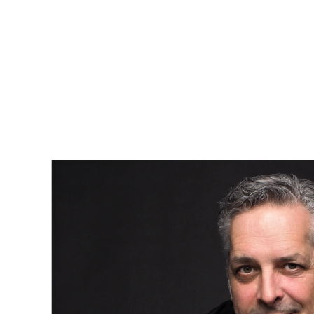
est
un outil puissant pour planifier vos projets immobiliers
.
Avec quelques ajustements simples et le bon
accompagnement, vous pouvez
améliorer rapidement votre
score
et obtenir
les meilleures conditions hypothécaires
possibles.
Si vous prévoyez acheter ou refinancer,
parlez à un courtier
hypothécaire dès maintenant
. Ils peuvent vous aider à
comprendre votre dossier, à préparer votre demande et à
maximiser vos chances d’obtenir le meilleur prêt pour votre
situation