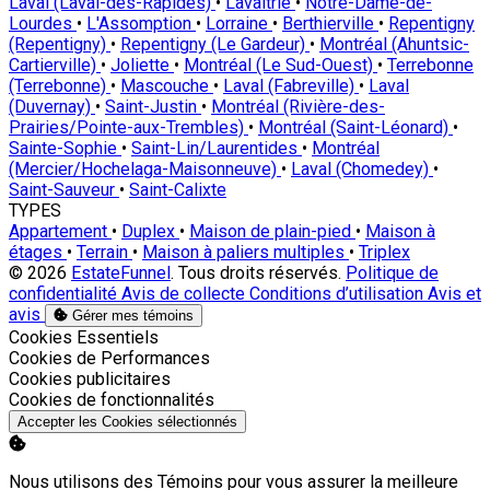
Laval (Laval-des-Rapides)
•
Lavaltrie
•
Notre-Dame-de-
Lourdes
•
L'Assomption
•
Lorraine
•
Berthierville
•
Repentigny
(Repentigny)
•
Repentigny (Le Gardeur)
•
Montréal (Ahuntsic-
Cartierville)
•
Joliette
•
Montréal (Le Sud-Ouest)
•
Terrebonne
(Terrebonne)
•
Mascouche
•
Laval (Fabreville)
•
Laval
(Duvernay)
•
Saint-Justin
•
Montréal (Rivière-des-
Prairies/Pointe-aux-Trembles)
•
Montréal (Saint-Léonard)
•
Sainte-Sophie
•
Saint-Lin/Laurentides
•
Montréal
(Mercier/Hochelaga-Maisonneuve)
•
Laval (Chomedey)
•
Saint-Sauveur
•
Saint-Calixte
TYPES
Appartement
•
Duplex
•
Maison de plain-pied
•
Maison à
étages
•
Terrain
•
Maison à paliers multiples
•
Triplex
© 2026
EstateFunnel
. Tous droits réservés.
Politique de
confidentialité
Avis de collecte
Conditions d’utilisation
Avis et
avis
Gérer mes témoins
Activer
Cookies Essentiels
Activer
Cookies de Performances
Activer
Cookies publicitaires
Activer
Cookies de fonctionnalités
Accepter les Cookies sélectionnés
Nous utilisons des Témoins pour vous assurer la meilleure