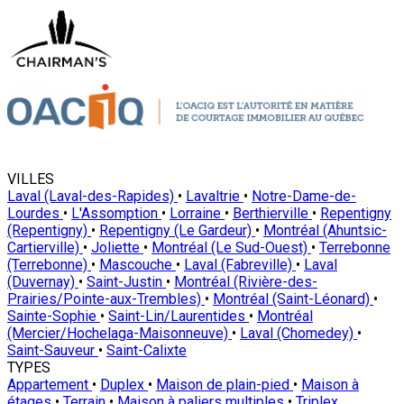
VILLES
Laval (Laval-des-Rapides)
•
Lavaltrie
•
Notre-Dame-de-
Lourdes
•
L'Assomption
•
Lorraine
•
Berthierville
•
Repentigny
(Repentigny)
•
Repentigny (Le Gardeur)
•
Montréal (Ahuntsic-
Cartierville)
•
Joliette
•
Montréal (Le Sud-Ouest)
•
Terrebonne
(Terrebonne)
•
Mascouche
•
Laval (Fabreville)
•
Laval
(Duvernay)
•
Saint-Justin
•
Montréal (Rivière-des-
Prairies/Pointe-aux-Trembles)
•
Montréal (Saint-Léonard)
•
Sainte-Sophie
•
Saint-Lin/Laurentides
•
Montréal
(Mercier/Hochelaga-Maisonneuve)
•
Laval (Chomedey)
•
Saint-Sauveur
•
Saint-Calixte
TYPES
Appartement
•
Duplex
•
Maison de plain-pied
•
Maison à
étages
•
Terrain
•
Maison à paliers multiples
•
Triplex