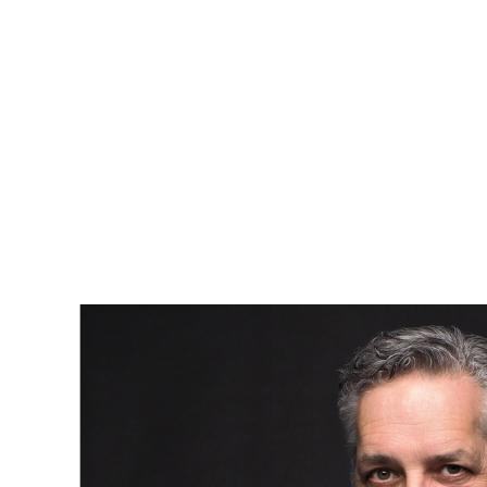
qui augmente le coût total de la propriété.
Risque de saisie en cas de non-remboursement.
Conclusion
Le crédit immobilier est un levier indispensable pour financer
l'achat de votre maison ou appartement. Prenez le temps de
bien vous informer, de comparer les différentes offres et de
préparer soigneusement votre demande. En fin de compte,
une bonne gestion de votre crédit immobilier vous aidera à
réaliser un investissement sécurisé et durable.