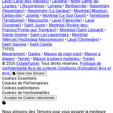
Laval (Laval-des-Rapides)
•
Lavaltrie
•
Notre-Dame-de-
Lourdes
•
L'Assomption
•
Lorraine
•
Berthierville
•
Repentigny
(Repentigny)
•
Repentigny (Le Gardeur)
•
Montréal (Ahuntsic-
Cartierville)
•
Joliette
•
Montréal (Le Sud-Ouest)
•
Terrebonne
(Terrebonne)
•
Mascouche
•
Laval (Fabreville)
•
Laval
(Duvernay)
•
Saint-Justin
•
Montréal (Rivière-des-
Prairies/Pointe-aux-Trembles)
•
Montréal (Saint-Léonard)
•
Sainte-Sophie
•
Saint-Lin/Laurentides
•
Montréal
(Mercier/Hochelaga-Maisonneuve)
•
Laval (Chomedey)
•
Saint-Sauveur
•
Saint-Calixte
TYPES
Appartement
•
Duplex
•
Maison de plain-pied
•
Maison à
étages
•
Terrain
•
Maison à paliers multiples
•
Triplex
© 2026
EstateFunnel
. Tous droits réservés.
Politique de
confidentialité
Avis de collecte
Conditions d’utilisation
Avis et
avis
Gérer mes témoins
Activer
Cookies Essentiels
Activer
Cookies de Performances
Activer
Cookies publicitaires
Activer
Cookies de fonctionnalités
Accepter les Cookies sélectionnés
Nous utilisons des Témoins pour vous assurer la meilleure