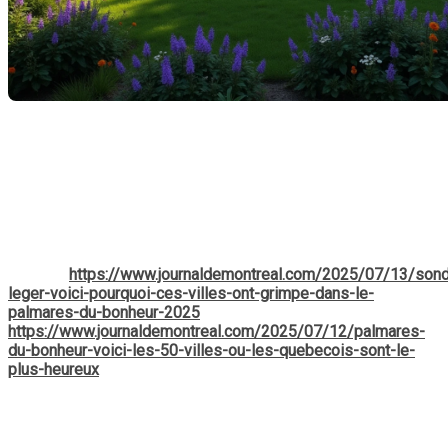
Dans un monde où le bonheur est devenu un indicateur clé de
la qualité de vie, le récent sondage Léger de 2025 a révélé
des résultats fascinants sur les villes du Québec. Ce
classement met en lumière pourquoi certaines régions se
démarquent en termes de satisfaction des citoyens.
Découvrons ensemble les facteurs qui contribuent à cette
joie de vivre.
Sources:
https://www.journaldemontreal.com/2025/07/13/son
leger-voici-pourquoi-ces-villes-ont-grimpe-dans-le-
palmares-du-bonheur-2025
et
https://www.journaldemontreal.com/2025/07/12/palmares-
du-bonheur-voici-les-50-villes-ou-les-quebecois-sont-le-
plus-heureux
La participation citoyenne : un