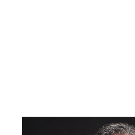
5. Thetford Mines : 76,5%
...
50. Montréal : 69,4%
Conclusion
Le sondage Léger 2025 nous offre un aperçu précieux des
facteurs qui contribuent au bonheur des villes québécoises.
La participation citoyenne, les espaces verts et une
population mature sont des éléments clés de ce succès. Que
vous soyez un investisseur, un résident potentiel ou un
passionné de la qualité de vie, ces villes offrent des
opportunités uniques à explorer.
Pour en savoir plus sur les tendances immobilières et
comment elles affectent le bonheur dans votre région,
contactez votre courtier immobilier.