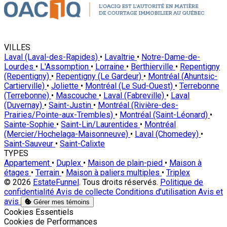
VILLES
Laval (Laval-des-Rapides)
•
Lavaltrie
•
Notre-Dame-de-
Lourdes
•
L'Assomption
•
Lorraine
•
Berthierville
•
Repentigny
(Repentigny)
•
Repentigny (Le Gardeur)
•
Montréal (Ahuntsic-
Cartierville)
•
Joliette
•
Montréal (Le Sud-Ouest)
•
Terrebonne
(Terrebonne)
•
Mascouche
•
Laval (Fabreville)
•
Laval
(Duvernay)
•
Saint-Justin
•
Montréal (Rivière-des-
Prairies/Pointe-aux-Trembles)
•
Montréal (Saint-Léonard)
•
Sainte-Sophie
•
Saint-Lin/Laurentides
•
Montréal
(Mercier/Hochelaga-Maisonneuve)
•
Laval (Chomedey)
•
Saint-Sauveur
•
Saint-Calixte
TYPES
Appartement
•
Duplex
•
Maison de plain-pied
•
Maison à
étages
•
Terrain
•
Maison à paliers multiples
•
Triplex
© 2026
EstateFunnel
. Tous droits réservés.
Politique de
confidentialité
Avis de collecte
Conditions d’utilisation
Avis et
avis
Gérer mes témoins
Activer
Cookies Essentiels
Activer
Cookies de Performances