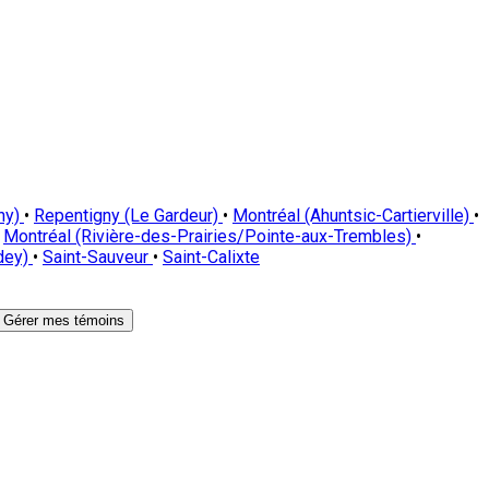
ny)
•
Repentigny (Le Gardeur)
•
Montréal (Ahuntsic-Cartierville)
•
Montréal (Rivière-des-Prairies/Pointe-aux-Trembles)
•
dey)
•
Saint-Sauveur
•
Saint-Calixte
Gérer mes témoins