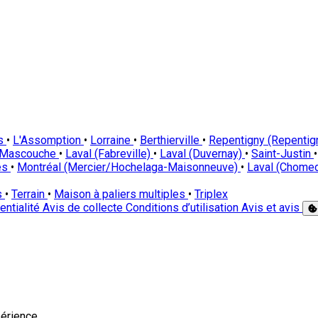
es
•
L'Assomption
•
Lorraine
•
Berthierville
•
Repentigny (Repentig
Mascouche
•
Laval (Fabreville)
•
Laval (Duvernay)
•
Saint-Justin
•
des
•
Montréal (Mercier/Hochelaga-Maisonneuve)
•
Laval (Chome
s
•
Terrain
•
Maison à paliers multiples
•
Triplex
entialité
Avis de collecte
Conditions d’utilisation
Avis et avis
érience.