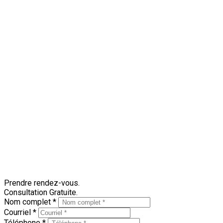
Lors des visites en soirée, laissez toutes les lumières extérie
8.
Éliminer toute source de distraction
Votre courtier et l'acheteur potentiel doivent pouvoir discuter
téléviseur. Soyez accueillant et attentif, mais évitez de distrair
9.
Éloigner les animaux
Les animaux sont les meilleurs amis de l'homme. Néanmoins, tene
présence.
10.
Demeurer discret
Votre courtier connaît les besoins et désirs des visiteurs; il s
pendant les visites. Il faut faire preuve de patience si vous dé
approprié.
Prendre rendez-vous.
Consultation Gratuite.
Nom complet *
Courriel *
Téléphone *