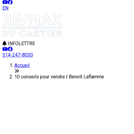
EN
INFOLETTRE
514-247-8030
Accueil
10 conseils pour vendre | Benoît Laflamme
10 conseils pour vendre votre pr
1.
Faire bonne impression
La première impression des visiteurs est cruciale. Souvent, tou
pelouse et l'aménagement paysager. Retirez les feuilles mortes 