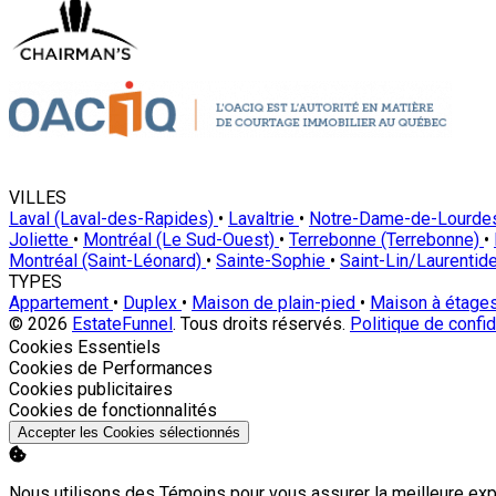
VILLES
Laval (Laval-des-Rapides)
•
Lavaltrie
•
Notre-Dame-de-Lourd
Joliette
•
Montréal (Le Sud-Ouest)
•
Terrebonne (Terrebonne)
•
Montréal (Saint-Léonard)
•
Sainte-Sophie
•
Saint-Lin/Laurenti
TYPES
Appartement
•
Duplex
•
Maison de plain-pied
•
Maison à étage
© 2026
EstateFunnel
. Tous droits réservés.
Politique de confid
Activer
Cookies Essentiels
Activer
Cookies de Performances
Activer
Cookies publicitaires
Activer
Cookies de fonctionnalités
Accepter les Cookies sélectionnés
Nous utilisons des Témoins pour vous assurer la meilleure exp