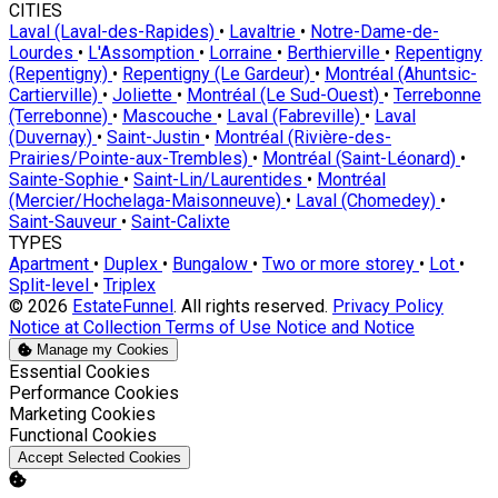
CITIES
Laval (Laval-des-Rapides)
•
Lavaltrie
•
Notre-Dame-de-
Lourdes
•
L'Assomption
•
Lorraine
•
Berthierville
•
Repentigny
(Repentigny)
•
Repentigny (Le Gardeur)
•
Montréal (Ahuntsic-
Cartierville)
•
Joliette
•
Montréal (Le Sud-Ouest)
•
Terrebonne
(Terrebonne)
•
Mascouche
•
Laval (Fabreville)
•
Laval
(Duvernay)
•
Saint-Justin
•
Montréal (Rivière-des-
Prairies/Pointe-aux-Trembles)
•
Montréal (Saint-Léonard)
•
Sainte-Sophie
•
Saint-Lin/Laurentides
•
Montréal
(Mercier/Hochelaga-Maisonneuve)
•
Laval (Chomedey)
•
Saint-Sauveur
•
Saint-Calixte
TYPES
Apartment
•
Duplex
•
Bungalow
•
Two or more storey
•
Lot
•
Split-level
•
Triplex
© 2026
EstateFunnel
. All rights reserved.
Privacy Policy
Notice at Collection
Terms of Use
Notice and Notice
Manage my Cookies
Enable
Essential Cookies
Enable
Performance Cookies
Enable
Marketing Cookies
Enable
Functional Cookies
Accept Selected Cookies