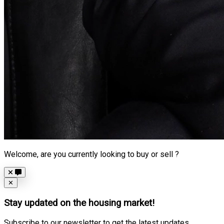
Welcome, are you currently looking to buy or sell ?
Close
✕
Stay updated on the housing market!
Subscribe to our newsletter to get the latest updates.