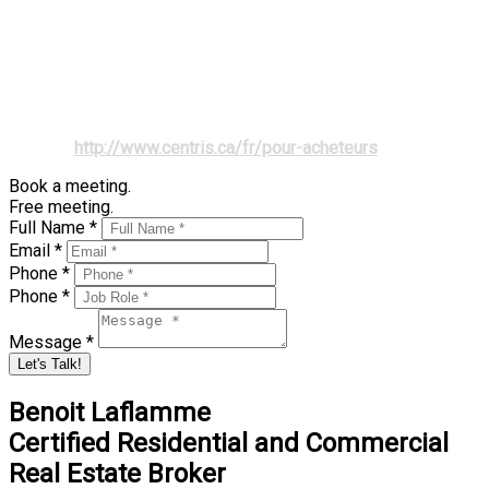
Laissez enfin libre cours à vos fantaisies et décorez votre
maison sans vous soucier des restrictions qu'on impose aux
locataires! Tous les travaux de décoration ou de rénovation
vous profiteront directement. De plus, personne ne pourra
vous obliger à quitter votre logement, ni même entrer chez
vous, pour fins d'inspection ou d'entretien.
Source :
http://www.centris.ca/fr/pour-acheteurs
Book a meeting.
Free meeting.
Full Name *
Email *
Phone *
Phone *
Message *
Let's Talk!
Benoit Laflamme
Certified Residential and Commercial
Real Estate Broker