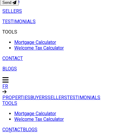
BUYERS
Send
SELLERS
TESTIMONIALS
TOOLS
Mortgage Calculator
Welcome Tax Calculator
CONTACT
BLOGS
FR
PROPERTIES
BUYERS
SELLERS
TESTIMONIALS
TOOLS
Mortgage Calculator
Welcome Tax Calculator
CONTACT
BLOGS